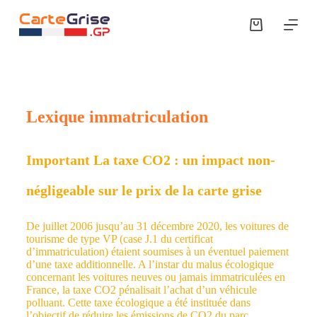
P
a
s
s
e
r
a
u
Lexique immatriculation
c
o
n
t
Important La taxe CO2 : un impact non-
e
n
négligeable sur le prix de la carte grise
u
De juillet 2006 jusqu’au 31 décembre 2020, les voitures de
tourisme de type VP (case J.1 du certificat
d’immatriculation) étaient soumises à un éventuel paiement
d’une taxe additionnelle. A l’instar du malus écologique
concernant les voitures neuves ou jamais immatriculées en
France, la taxe CO2 pénalisait l’achat d’un véhicule
polluant. Cette taxe écologique a été instituée dans
l’objectif de réduire les émissions de CO2 du parc