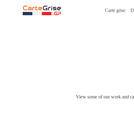
P
Carte grise
D
a
s
s
e
r
a
u
c
o
n
t
e
n
u
View some of our work and case