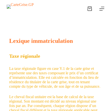
P
a
s
s
e
r
a
u
Lexique immatriculation
c
o
n
t
Taxe régionale
e
n
u
La taxe régionale figure en case Y.1 de la carte grise et
représente une des taxes composant le prix d’un certificat
d’immatriculation. Elle est calculée en fonction du lieu de
résidence du titulaire de la carte grise, tout en tenant
compte du type de véhicule, de son âge et de sa puissance.
Le cheval fiscal unitaire est la base de calcul de la taxe
régional. Son montant est décidé au niveau régional une
fois par an. Par conséquent, chaque région dispose d’un
cheval fiscal différent et la taxe régionale applicable peut