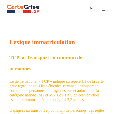
P
a
s
s
e
r
a
u
Lexique immatriculation
c
o
n
t
TCP ou Transport en commun de
e
n
personnes
u
Le genre national « TCP » indiqué au repère J.1 de la carte
grise regroupe tous les véhicules servant au transport en
commun de personnes. Il s’agit des bus et autocars de la
catégorie national M2 et M3. Le PTAC de ces véhicules
est au minimum supérieur ou égal à 3,5 tonnes.
Destinées au transport en commun de personnes, des règles