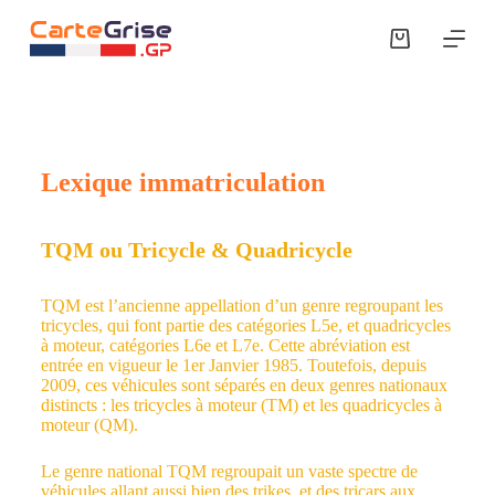
P
a
s
s
e
r
a
u
Lexique immatriculation
c
o
n
t
TQM ou Tricycle & Quadricycle
e
n
u
TQM est l’ancienne appellation d’un genre regroupant les
tricycles, qui font partie des catégories L5e, et quadricycles
à moteur, catégories L6e et L7e. Cette abréviation est
entrée en vigueur le 1er Janvier 1985. Toutefois, depuis
2009, ces véhicules sont séparés en deux genres nationaux
distincts : les tricycles à moteur (TM) et les quadricycles à
moteur (QM).
Le genre national TQM regroupait un vaste spectre de
véhicules allant aussi bien des trikes, et des tricars aux