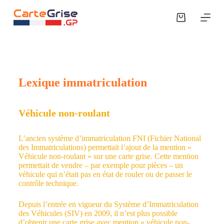
P
a
s
s
e
r
a
u
Lexique immatriculation
c
o
n
t
Véhicule non-roulant
e
n
u
L’ancien système d’immatriculation FNI (Fichier National
des Immatriculations) permettait l’ajout de la mention «
Véhicule non-roulant » sur une carte grise. Cette mention
permettait de vendre – par exemple pour pièces – un
véhicule qui n’était pas en état de rouler ou de passer le
contrôle technique.
Depuis l’entrée en vigueur du Système d’Immatriculation
des Véhicules (SIV) en 2009, il n’est plus possible
d’obtenir une carte grise avec mention « véhicule non-