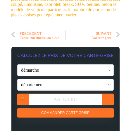
coupé, limousine, cabriolet, break, SUV, berline. Selon le
modèle de véhicule particulier, le nombre de portes ou de
places assises peut également varier.
PRÉCÉDENT
SUIVANT
Plaque immatriculation bleue
Vol carte grise
CALCULEZ LE PRIX DE VOTRE CARTE GRISE
COMMANDER CARTE GRISE