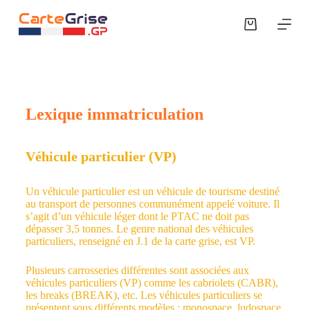
P
a
s
s
e
r
a
u
Lexique immatriculation
c
o
n
t
Véhicule particulier (VP)
e
n
u
Un véhicule particulier est un véhicule de tourisme destiné
au transport de personnes communément appelé voiture. Il
s’agit d’un véhicule léger dont le PTAC ne doit pas
dépasser 3,5 tonnes. Le genre national des véhicules
particuliers, renseigné en J.1 de la carte grise, est VP.
Plusieurs carrosseries différentes sont associées aux
véhicules particuliers (VP) comme les cabriolets (CABR),
les breaks (BREAK), etc. Les véhicules particuliers se
présentent sous différents modèles : monospace, ludospace,