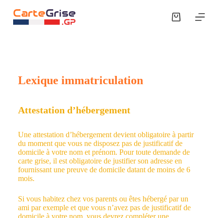
P
a
s
s
e
r
a
u
Lexique immatriculation
c
o
n
t
Attestation d’hébergement
e
n
u
Une attestation d’hébergement devient obligatoire à partir
du moment que vous ne disposez pas de justificatif de
domicile à votre nom et prénom. Pour toute demande de
carte grise, il est obligatoire de justifier son adresse en
fournissant une preuve de domicile datant de moins de 6
mois.
Si vous habitez chez vos parents ou êtes hébergé par un
ami par exemple et que vous n’avez pas de justificatif de
domicile à votre nom, vous devrez compléter une